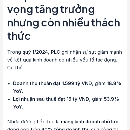
vọng tăng trưởng
nhưng còn nhiều thách
thức
Trong
quý 1/2024
,
PLC
ghi nhận sự sụt giảm mạnh
về kết quả kinh doanh do nhiều yếu tố tác động.
Cụ thể:
Doanh thu thuần đạt 1.599 tỷ VND
, giảm
18.8%
YoY
.
Lợi nhuận sau thuế đạt 15 tỷ VND
, giảm
53.9%
YoY
.
Nhựa đường tiếp tục là
mảng kinh doanh chủ lực
,
đóng góp trên
40% tổng doanh thu
của công ty.