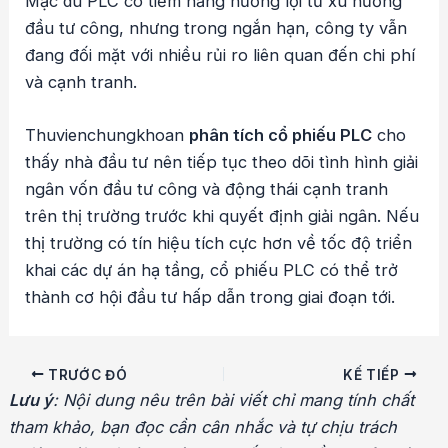
Mặc dù PLC có tiềm năng hưởng lợi từ xu hướng
đầu tư công, nhưng trong ngắn hạn, công ty vẫn
đang đối mặt với nhiều rủi ro liên quan đến chi phí
và cạnh tranh.
Thuvienchungkhoan
phân tích cổ phiếu PLC
cho
thấy nhà đầu tư nên tiếp tục theo dõi tình hình giải
ngân vốn đầu tư công và động thái cạnh tranh
trên thị trường trước khi quyết định giải ngân. Nếu
thị trường có tín hiệu tích cực hơn về tốc độ triển
khai các dự án hạ tầng, cổ phiếu PLC có thể trở
thành cơ hội đầu tư hấp dẫn trong giai đoạn tới.
Điều
TRƯỚC ĐÓ
KẾ TIẾP
hướng
Lưu ý
: Nội dung nêu trên bài viết chỉ mang tính chất
bài
tham khảo, bạn đọc cần cân nhắc và tự chịu trách