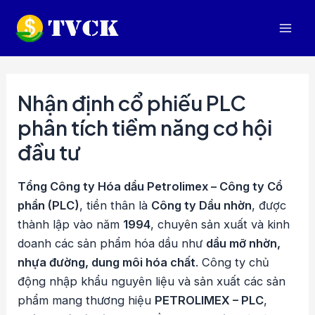
Nhảy
tới
Mai
nội
dung
Men
Nhận định cổ phiếu PLC
phân tích tiềm năng cơ hội
đầu tư
Tổng Công ty Hóa dầu Petrolimex – Công ty Cổ
phần (PLC)
, tiền thân là
Công ty Dầu nhờn
, được
thành lập vào năm
1994
, chuyên sản xuất và kinh
doanh các sản phẩm hóa dầu như
dầu mỡ nhờn,
nhựa đường, dung môi hóa chất
. Công ty chủ
động nhập khẩu nguyên liệu và sản xuất các sản
phẩm mang thương hiệu
PETROLIMEX – PLC
,