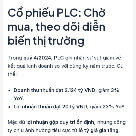
Cổ phiếu PLC: Chờ
mua, theo dõi diễn
biến thị trường
Trong
quý 4/2024
,
PLC
ghi nhận sự sụt giảm về
kết quả kinh doanh so với cùng kỳ năm trước. Cụ
thể:
Doanh thu thuần đạt 2.124 tỷ VND
, giảm
3%
YoY
.
Lợi nhuận thuần đạt 20 tỷ VND
, giảm
23% YoY
.
Mặc dù
lợi nhuận gộp duy trì ổn định
, nhưng công
ty chịu ảnh hưởng tiêu cực từ
lỗ tỷ giá gia tăng
,