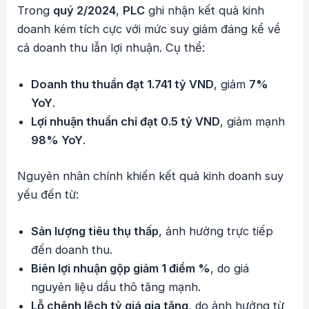
Trong
quý 2/2024
,
PLC
ghi nhận kết quả kinh
doanh kém tích cực với mức suy giảm đáng kể về
cả doanh thu lẫn lợi nhuận. Cụ thể:
Doanh thu thuần đạt 1.741 tỷ VND
, giảm
7%
YoY
.
Lợi nhuận thuần chỉ đạt 0.5 tỷ VND
, giảm mạnh
98% YoY
.
Nguyên nhân chính khiến kết quả kinh doanh suy
yếu đến từ:
Sản lượng tiêu thụ thấp
, ảnh hưởng trực tiếp
đến doanh thu.
Biên lợi nhuận gộp giảm 1 điểm %
, do giá
nguyên liệu dầu thô tăng mạnh.
Lỗ chênh lệch tỷ giá gia tăng
, do ảnh hưởng từ