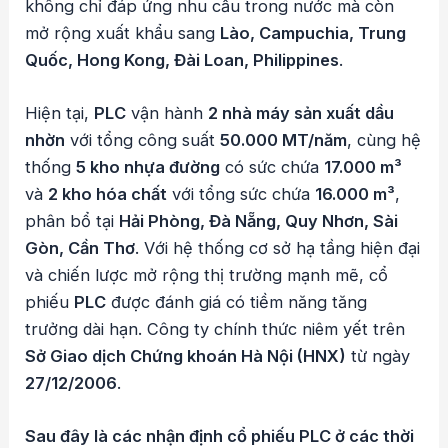
không chỉ đáp ứng nhu cầu trong nước mà còn
mở rộng xuất khẩu sang
Lào, Campuchia, Trung
Quốc, Hong Kong, Đài Loan, Philippines
.
Hiện tại,
PLC
vận hành
2 nhà máy sản xuất dầu
nhờn
với tổng công suất
50.000 MT/năm
, cùng hệ
thống
5 kho nhựa đường
có sức chứa
17.000 m³
và
2 kho hóa chất
với tổng sức chứa
16.000 m³
,
phân bổ tại
Hải Phòng, Đà Nẵng, Quy Nhơn, Sài
Gòn, Cần Thơ
. Với hệ thống cơ sở hạ tầng hiện đại
và chiến lược mở rộng thị trường mạnh mẽ, cổ
phiếu
PLC
được đánh giá có tiềm năng tăng
trưởng dài hạn. Công ty chính thức niêm yết trên
Sở Giao dịch Chứng khoán Hà Nội (HNX)
từ ngày
27/12/2006
.
Sau đây là các nhận định cổ phiếu PLC ở các thời