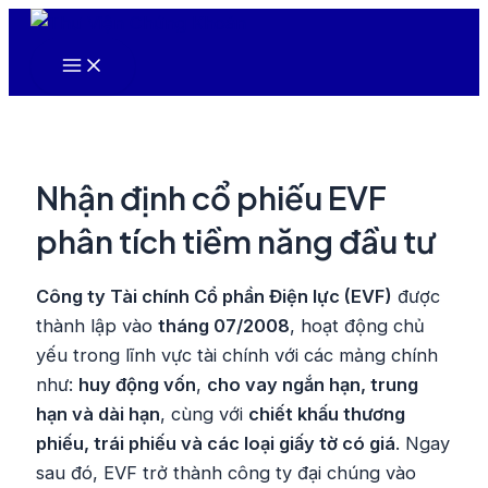
Nhảy
tới
Main
nội
Menu
dung
Nhận định cổ phiếu EVF
phân tích tiềm năng đầu tư
Công ty Tài chính Cổ phần Điện lực (EVF)
được
thành lập vào
tháng 07/2008
, hoạt động chủ
yếu trong lĩnh vực tài chính với các mảng chính
như:
huy động vốn
,
cho vay ngắn hạn, trung
hạn và dài hạn
, cùng với
chiết khấu thương
phiếu, trái phiếu và các loại giấy tờ có giá
. Ngay
sau đó, EVF trở thành công ty đại chúng vào