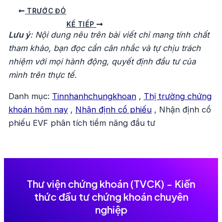
Điều
TRƯỚC ĐÓ
hướng
KẾ TIẾP
Lưu ý
: Nội dung nêu trên bài viết chỉ mang tính chất
bài
tham khảo, bạn đọc cần cân nhắc và tự chịu trách
viết
nhiệm với mọi hành động, quyết định đầu tư của
mình trên thực tế.
Danh mục:
Tinnhanhchungkhoan
,
Thị trường chứng
khoán hôm nay
,
Nhận định cổ phiếu
,
Nhận định cổ
phiếu EVF phân tích tiềm năng đầu tư
Thư viện chứng khoán (TVCK) - Kiến
thức đầu tư chứng khoán chuyên
nghiệp