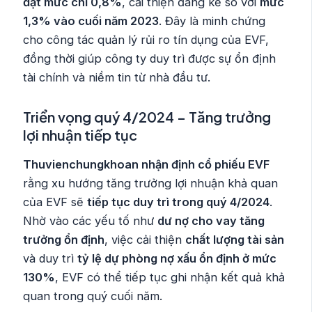
đạt mức chỉ 0,8%
, cải thiện đáng kể so với
mức
1,3% vào cuối năm 2023
. Đây là minh chứng
cho công tác quản lý rủi ro tín dụng của EVF,
đồng thời giúp công ty duy trì được sự ổn định
tài chính và niềm tin từ nhà đầu tư.
Triển vọng quý 4/2024 – Tăng trưởng
lợi nhuận tiếp tục
Thuvienchungkhoan nhận định cổ phiếu EVF
rằng xu hướng tăng trưởng lợi nhuận khả quan
của EVF sẽ
tiếp tục duy trì trong quý 4/2024
.
Nhờ vào các yếu tố như
dư nợ cho vay tăng
trưởng ổn định
, việc cải thiện
chất lượng tài sản
và duy trì
tỷ lệ dự phòng nợ xấu ổn định ở mức
130%
, EVF có thể tiếp tục ghi nhận kết quả khả
quan trong quý cuối năm.