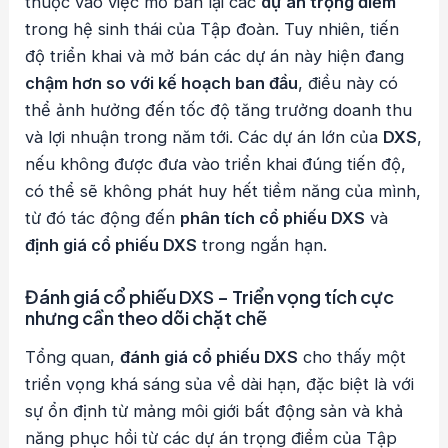
thuộc vào việc mở bán lại các
dự án trọng điểm
trong hệ sinh thái của Tập đoàn. Tuy nhiên, tiến
độ triển khai và mở bán các dự án này hiện đang
chậm hơn so với kế hoạch ban đầu
, điều này có
thể ảnh hưởng đến tốc độ tăng trưởng doanh thu
và lợi nhuận trong năm tới. Các dự án lớn của
DXS
,
nếu không được đưa vào triển khai đúng tiến độ,
có thể sẽ không phát huy hết tiềm năng của mình,
từ đó tác động đến
phân tích cổ phiếu DXS
và
định giá cổ phiếu DXS
trong ngắn hạn.
Đánh giá cổ phiếu DXS – Triển vọng tích cực
nhưng cần theo dõi chặt chẽ
Tổng quan,
đánh giá cổ phiếu DXS
cho thấy một
triển vọng khá sáng sủa về dài hạn, đặc biệt là với
sự ổn định từ mảng môi giới bất động sản và khả
năng phục hồi từ các dự án trọng điểm của Tập