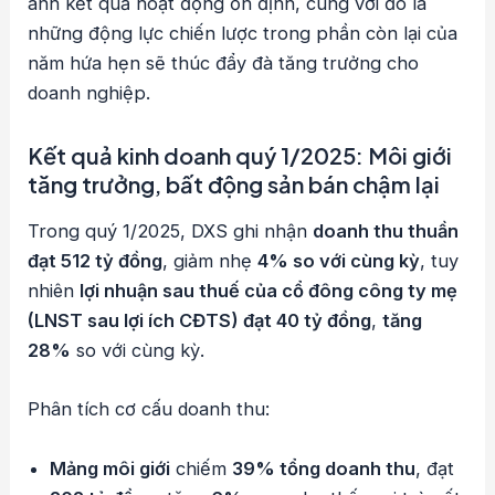
ánh kết quả hoạt động ổn định, cùng với đó là
những động lực chiến lược trong phần còn lại của
năm hứa hẹn sẽ thúc đẩy đà tăng trưởng cho
doanh nghiệp.
Kết quả kinh doanh quý 1/2025: Môi giới
tăng trưởng, bất động sản bán chậm lại
Trong quý 1/2025, DXS ghi nhận
doanh thu thuần
đạt 512 tỷ đồng
, giảm nhẹ
4% so với cùng kỳ
, tuy
nhiên
lợi nhuận sau thuế của cổ đông công ty mẹ
(LNST sau lợi ích CĐTS) đạt 40 tỷ đồng
,
tăng
28%
so với cùng kỳ.
Phân tích cơ cấu doanh thu:
Mảng môi giới
chiếm
39% tổng doanh thu
, đạt