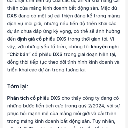
dõi chặt chẽ tiến độ của các dự án và khả năng cải
thiện của mảng kinh doanh bất động sản. Mặc dù
DXS
đang có một sự cải thiện đáng kể trong mảng
dịch vụ môi giới, nhưng nếu tiến độ triển khai các
dự án chưa đáp ứng kỳ vọng, có thể sẽ ảnh hưởng
đến
định giá cổ phiếu DXS
trong thời gian tới. Vì
vậy, với những yếu tố trên, chúng tôi
khuyến nghị
“Chờ bán”
cổ phiếu
DXS
trong giai đoạn hiện tại,
đồng thời tiếp tục theo dõi tình hình kinh doanh và
triển khai các dự án trong tương lai.
Tóm lại
:
Phân tích cổ phiếu DXS
cho thấy công ty đang có
những bước tiến tích cực trong quý 2/2024, với sự
phục hồi mạnh mẽ của mảng môi giới và cải thiện
trong mảng kinh doanh bất động sản. Tuy nhiên,