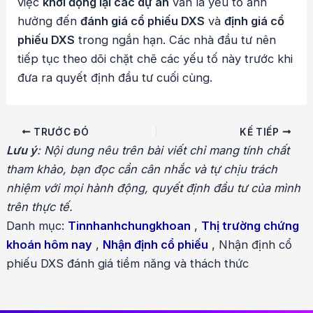
việc
khởi động lại các dự án
vẫn là yếu tố ảnh
hưởng đến
đánh giá cổ phiếu DXS
và
định giá cổ
phiếu DXS
trong ngắn hạn. Các nhà đầu tư nên
tiếp tục theo dõi chặt chẽ các yếu tố này trước khi
đưa ra quyết định đầu tư cuối cùng.
Điều
TRƯỚC ĐÓ
KẾ TIẾP
hướng
Lưu ý
: Nội dung nêu trên bài viết chỉ mang tính chất
bài
tham khảo, bạn đọc cần cân nhắc và tự chịu trách
viết
nhiệm với mọi hành động, quyết định đầu tư của mình
trên thực tế.
Danh mục:
Tinnhanhchungkhoan
,
Thị trường chứng
khoán hôm nay
,
Nhận định cổ phiếu
,
Nhận định cổ
phiếu DXS đánh giá tiềm năng và thách thức