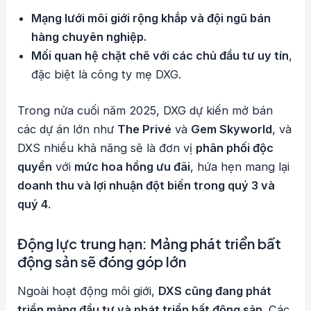
Mạng lưới môi giới rộng khắp và đội ngũ bán
hàng chuyên nghiệp.
Mối quan hệ chặt chẽ với các chủ đầu tư uy tín
,
đặc biệt là công ty mẹ DXG.
Trong nửa cuối năm 2025, DXG dự kiến mở bán
các dự án lớn như
The Privé
và
Gem Skyworld
, và
DXS nhiều khả năng sẽ là đơn vị
phân phối độc
quyền
với
mức hoa hồng ưu đãi
, hứa hẹn mang lại
doanh thu và lợi nhuận đột biến trong quý 3 và
quý 4
.
Động lực trung hạn: Mảng phát triển bất
động sản sẽ đóng góp lớn
Ngoài hoạt động môi giới,
DXS cũng đang phát
triển mảng đầu tư và phát triển bất động sản
. Các