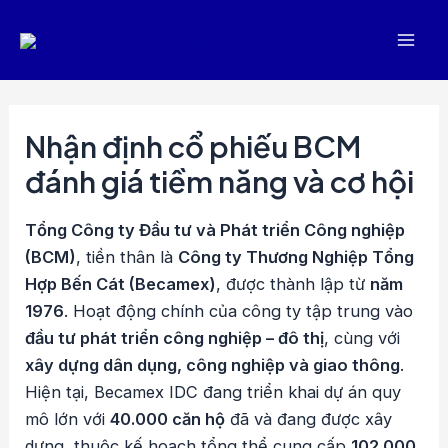
Nhảy
tới
Mai
nội
dung
Men
Nhận định cổ phiếu BCM
đánh giá tiềm năng và cơ hội
Tổng Công ty Đầu tư và Phát triển Công nghiệp
(BCM)
, tiền thân là
Công ty Thương Nghiệp Tổng
Hợp Bến Cát (Becamex)
, được thành lập từ
năm
1976
. Hoạt động chính của công ty tập trung vào
đầu tư phát triển công nghiệp – đô thị
, cùng với
xây dựng dân dụng, công nghiệp và giao thông
.
Hiện tại, Becamex IDC đang triển khai dự án quy
mô lớn với
40.000 căn hộ
đã và đang được xây
dựng, thuộc kế hoạch tổng thể cung cấp
102.000