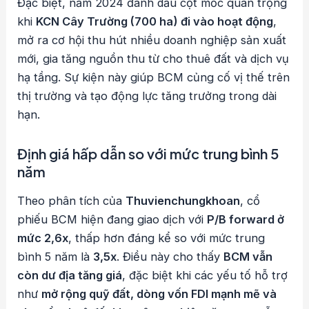
Đặc biệt, năm 2024 đánh dấu cột mốc quan trọng
khi
KCN Cây Trường (700 ha) đi vào hoạt động
,
mở ra cơ hội thu hút nhiều doanh nghiệp sản xuất
mới, gia tăng nguồn thu từ cho thuê đất và dịch vụ
hạ tầng. Sự kiện này giúp BCM củng cố vị thế trên
thị trường và tạo động lực tăng trưởng trong dài
hạn.
Định giá hấp dẫn so với mức trung bình 5
năm
Theo phân tích của
Thuvienchungkhoan
, cổ
phiếu BCM hiện đang giao dịch với
P/B forward ở
mức 2,6x
, thấp hơn đáng kể so với mức trung
bình 5 năm là
3,5x
. Điều này cho thấy
BCM vẫn
còn dư địa tăng giá
, đặc biệt khi các yếu tố hỗ trợ
như
mở rộng quỹ đất, dòng vốn FDI mạnh mẽ và