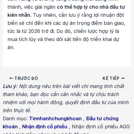
thành, việc giải ngân
có thể hợp lý cho nhà đầu tư
kiên nhẫn
. Tuy nhiên, cần lưu ý rằng lợi nhuận đột
biến sẽ chỉ đến khi các dự án trọng điểm bàn giao,
tức là từ 2026 trở đi. Do đó, chiến lược hợp lý là
mua tích lũy và theo dõi sát tiến độ triển khai dự
án.
Điều
TRƯỚC ĐÓ
KẾ TIẾP
hướng
Lưu ý
: Nội dung nêu trên bài viết chỉ mang tính chất
bài
tham khảo, bạn đọc cần cân nhắc và tự chịu trách
viết
nhiệm với mọi hành động, quyết định đầu tư của mình
trên thực tế.
Danh mục:
Tinnhanhchungkhoan
,
Đầu tư chứng
khoán
,
Nhận định cổ phiếu
,
Nhận định cổ phiếu AGG