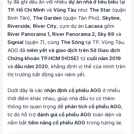
ty đã ghi dấu ấn với nhiều
dự án nhà ở tiêu biểu
tại
TP. Hồ Chí Minh
và
Vũng Tàu
như:
The Star
(quận
Bình Tân),
The Garden
(quận Tân Phú),
Skyline
,
Riverside
,
River City
, cụm dự án
Lacasa
gồm
River Panorama 1, River Panorama 2, Sky 89
và
Signial
(quận 7), cùng
The Sóng
tại TP. Vũng Tàu.
AGG đã
niêm yết và giao dịch trên Sở Giao dịch
Chứng khoán TP.HCM (HOSE)
từ
cuối năm 2019
và
đầu năm 2020
, khẳng định vị thế của mình trên
thị trường bất động sản niêm yết.
Dưới đây là các
nhận định cổ phiếu AGG
ở nhiều
thời điểm khác nhau, giúp nhà đầu tư có thêm
thông tin quan trọng để
phân tích cổ phiếu AGG
,
từ đó hỗ trợ
đánh giá cổ phiếu AGG
toàn diện và
nắm bắt
tiềm năng cổ phiếu AGG
trong tương lai.