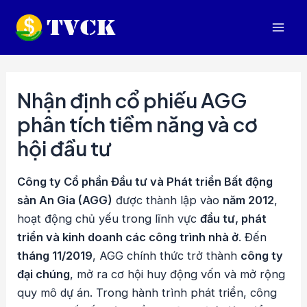
Nhảy
tới
Mai
nội
dung
Men
Nhận định cổ phiếu AGG
phân tích tiềm năng và cơ
hội đầu tư
Công ty Cổ phần Đầu tư và Phát triển Bất động
sản An Gia (AGG)
được thành lập vào
năm 2012
,
hoạt động chủ yếu trong lĩnh vực
đầu tư, phát
triển và kinh doanh các công trình nhà ở
. Đến
tháng 11/2019
, AGG chính thức trở thành
công ty
đại chúng
, mở ra cơ hội huy động vốn và mở rộng
quy mô dự án. Trong hành trình phát triển, công