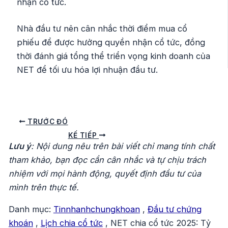
nhận cổ tức.
Nhà đầu tư nên cân nhắc thời điểm mua cổ
phiếu để được hưởng quyền nhận cổ tức, đồng
thời đánh giá tổng thể triển vọng kinh doanh của
NET để tối ưu hóa lợi nhuận đầu tư.
Điều
TRƯỚC ĐÓ
hướng
KẾ TIẾP
Lưu ý
: Nội dung nêu trên bài viết chỉ mang tính chất
bài
tham khảo, bạn đọc cần cân nhắc và tự chịu trách
viết
nhiệm với mọi hành động, quyết định đầu tư của
mình trên thực tế.
Danh mục:
Tinnhanhchungkhoan
,
Đầu tư chứng
khoán
,
Lịch chia cổ tức
,
NET chia cổ tức 2025: Tỷ