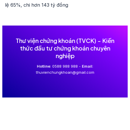
lệ 65%, chi hơn 143 tỷ đồng
Thư viện chứng khoán (TVCK) - Kiến
thức đầu tư chứng khoán chuyên
nghiệp
Hotline
: 0588 988 988 -
Email
:
thuvienchungkhoan@gmail.com