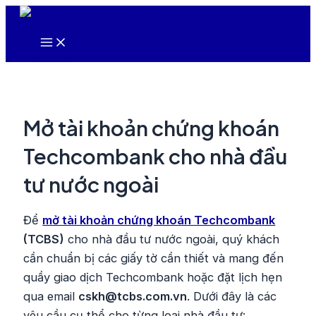
Nhảy
tới
Main
nội
Menu
dung
Mở tài khoản chứng khoán
Techcombank cho nhà đầu
tư nước ngoài
Để
mở tài khoản chứng khoán Techcombank
(TCBS)
cho nhà đầu tư nước ngoài, quý khách
cần chuẩn bị các giấy tờ cần thiết và mang đến
quầy giao dịch Techcombank hoặc đặt lịch hẹn
qua email
cskh@tcbs.com.vn
. Dưới đây là các
yêu cầu cụ thể cho từng loại nhà đầu tư: