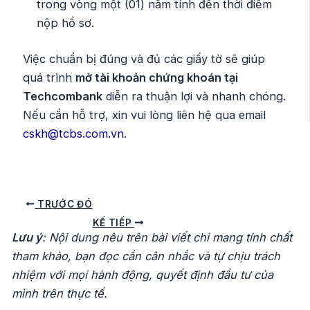
trong vòng một (01) năm tính đến thời điểm
nộp hồ sơ.
Việc chuẩn bị đúng và đủ các giấy tờ sẽ giúp
quá trình
mở tài khoản chứng khoán tại
Techcombank
diễn ra thuận lợi và nhanh chóng.
Nếu cần hỗ trợ, xin vui lòng liên hệ qua email
cskh@tcbs.com.vn
.
Điều
TRƯỚC ĐÓ
hướng
KẾ TIẾP
Lưu ý
: Nội dung nêu trên bài viết chỉ mang tính chất
bài
tham khảo, bạn đọc cần cân nhắc và tự chịu trách
viết
nhiệm với mọi hành động, quyết định đầu tư của
mình trên thực tế.