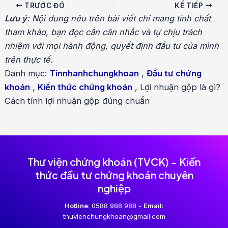
Điều
TRƯỚC ĐÓ
KẾ TIẾP
hướng
Lưu ý
: Nội dung nêu trên bài viết chỉ mang tính chất
bài
tham khảo, bạn đọc cần cân nhắc và tự chịu trách
viết
nhiệm với mọi hành động, quyết định đầu tư của mình
trên thực tế.
Danh mục:
Tinnhanhchungkhoan
,
Đầu tư chứng
khoán
,
Kiến thức chứng khoán
,
Lợi nhuận gộp là gì?
Cách tính lợi nhuận gộp đúng chuẩn
Thư viện chứng khoán (TVCK) - Kiến
thức đầu tư chứng khoán chuyên
nghiệp
Hotline
: 0588 988 988 -
Email
:
thuvienchungkhoan@gmail.com