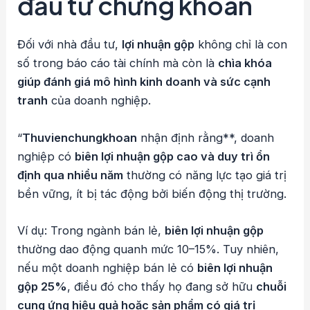
đầu tư chứng khoán
Đối với nhà đầu tư,
lợi nhuận gộp
không chỉ là con
số trong báo cáo tài chính mà còn là
chìa khóa
giúp đánh giá mô hình kinh doanh và sức cạnh
tranh
của doanh nghiệp.
“
Thuvienchungkhoan
nhận định rằng**, doanh
nghiệp có
biên lợi nhuận gộp cao và duy trì ổn
định qua nhiều năm
thường có năng lực tạo giá trị
bền vững, ít bị tác động bởi biến động thị trường.
Ví dụ: Trong ngành bán lẻ,
biên lợi nhuận gộp
thường dao động quanh mức 10–15%. Tuy nhiên,
nếu một doanh nghiệp bán lẻ có
biên lợi nhuận
gộp 25%
, điều đó cho thấy họ đang sở hữu
chuỗi
cung ứng hiệu quả hoặc sản phẩm có giá trị