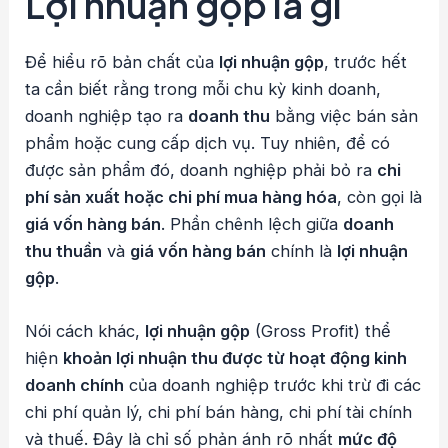
Lợi nhuận gộp là gì
Để hiểu rõ bản chất của
lợi nhuận gộp
, trước hết
ta cần biết rằng trong mỗi chu kỳ kinh doanh,
doanh nghiệp tạo ra
doanh thu
bằng việc bán sản
phẩm hoặc cung cấp dịch vụ. Tuy nhiên, để có
được sản phẩm đó, doanh nghiệp phải bỏ ra
chi
phí sản xuất hoặc chi phí mua hàng hóa
, còn gọi là
giá vốn hàng bán
. Phần chênh lệch giữa
doanh
thu thuần
và
giá vốn hàng bán
chính là
lợi nhuận
gộp
.
Nói cách khác,
lợi nhuận gộp
(Gross Profit) thể
hiện
khoản lợi nhuận thu được từ hoạt động kinh
doanh chính
của doanh nghiệp trước khi trừ đi các
chi phí quản lý, chi phí bán hàng, chi phí tài chính
và thuế. Đây là chỉ số phản ánh rõ nhất
mức độ