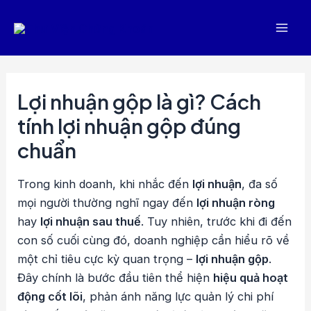
Nhảy
tới
Mai
nội
dung
Men
Lợi nhuận gộp là gì? Cách
tính lợi nhuận gộp đúng
chuẩn
Trong kinh doanh, khi nhắc đến
lợi nhuận
, đa số
mọi người thường nghĩ ngay đến
lợi nhuận ròng
hay
lợi nhuận sau thuế
. Tuy nhiên, trước khi đi đến
con số cuối cùng đó, doanh nghiệp cần hiểu rõ về
một chỉ tiêu cực kỳ quan trọng –
lợi nhuận gộp
.
Đây chính là bước đầu tiên thể hiện
hiệu quả hoạt
động cốt lõi
, phản ánh năng lực quản lý chi phí