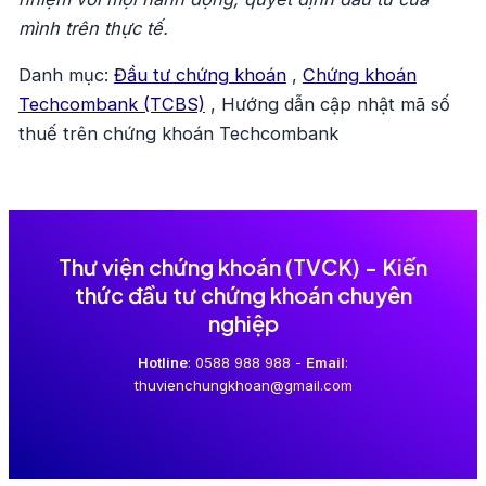
mình trên thực tế.
Danh mục:
Đầu tư chứng khoán
,
Chứng khoán
Techcombank (TCBS)
,
Hướng dẫn cập nhật mã số
thuế trên chứng khoán Techcombank
Thư viện chứng khoán (TVCK) - Kiến
thức đầu tư chứng khoán chuyên
nghiệp
Hotline
: 0588 988 988 -
Email
:
thuvienchungkhoan@gmail.com