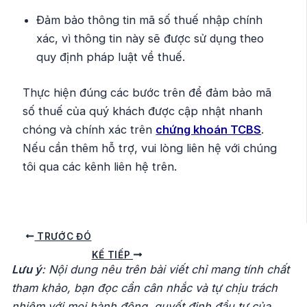
Đảm bảo thông tin mã số thuế nhập chính
xác, vì thông tin này sẽ được sử dụng theo
quy định pháp luật về thuế.
Thực hiện đúng các bước trên để đảm bảo mã
số thuế của quý khách được cập nhật nhanh
chóng và chính xác trên
chứng khoán TCBS
.
Nếu cần thêm hỗ trợ, vui lòng liên hệ với chúng
tôi qua các kênh liên hệ trên.
Điều
TRƯỚC ĐÓ
hướng
KẾ TIẾP
Lưu ý
: Nội dung nêu trên bài viết chỉ mang tính chất
bài
tham khảo, bạn đọc cần cân nhắc và tự chịu trách
viết
nhiệm với mọi hành động, quyết định đầu tư của