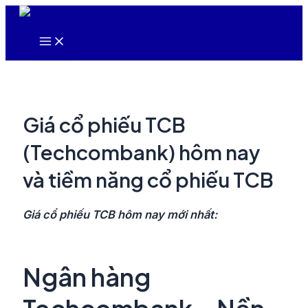
Nhảy
tới
Main
nội
Menu
dung
Giá cổ phiếu TCB
(Techcombank) hôm nay
và tiềm năng cổ phiếu TCB
Giá cổ phiếu TCB hôm nay mới nhất:
Ngân hàng