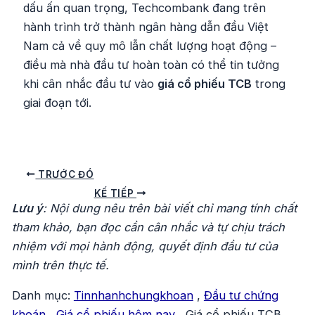
dấu ấn quan trọng, Techcombank đang trên
hành trình trở thành ngân hàng dẫn đầu Việt
Nam cả về quy mô lẫn chất lượng hoạt động –
điều mà nhà đầu tư hoàn toàn có thể tin tưởng
khi cân nhắc đầu tư vào
giá cổ phiếu TCB
trong
giai đoạn tới.
Điều
TRƯỚC ĐÓ
hướng
KẾ TIẾP
Lưu ý
: Nội dung nêu trên bài viết chỉ mang tính chất
bài
tham khảo, bạn đọc cần cân nhắc và tự chịu trách
viết
nhiệm với mọi hành động, quyết định đầu tư của
mình trên thực tế.
Danh mục:
Tinnhanhchungkhoan
,
Đầu tư chứng
khoán
,
Giá cổ phiếu hôm nay
,
Giá cổ phiếu TCB