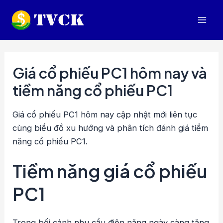
Nhảy
tới
Mai
nội
dung
Men
Giá cổ phiếu PC1 hôm nay và
tiềm năng cổ phiếu PC1
Giá cổ phiếu PC1 hôm nay cập nhật mới liên tục
cùng biểu đồ xu hướng và phân tích đánh giá tiềm
năng cổ phiếu PC1.
Tiềm năng giá cổ phiếu
PC1
Trong bối cảnh nhu cầu điện năng ngày càng tăng