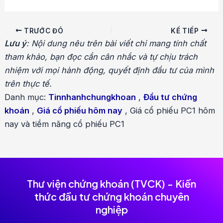
Điều
TRƯỚC ĐÓ
KẾ TIẾP
hướng
Lưu ý
: Nội dung nêu trên bài viết chỉ mang tính chất
bài
tham khảo, bạn đọc cần cân nhắc và tự chịu trách
viết
nhiệm với mọi hành động, quyết định đầu tư của mình
trên thực tế.
Danh mục:
Tinnhanhchungkhoan
,
Đầu tư chứng
khoán
,
Giá cổ phiếu hôm nay
,
Giá cổ phiếu PC1 hôm
nay và tiềm năng cổ phiếu PC1
Thư viện chứng khoán (TVCK) - Kiến
thức đầu tư chứng khoán chuyên
nghiệp