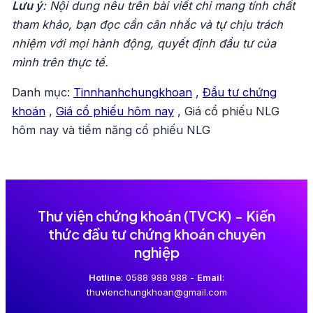
Lưu ý
: Nội dung nêu trên bài viết chỉ mang tính chất
bài
tham khảo, bạn đọc cần cân nhắc và tự chịu trách
viết
nhiệm với mọi hành động, quyết định đầu tư của
mình trên thực tế.
Danh mục:
Tinnhanhchungkhoan
,
Đầu tư chứng
khoán
,
Giá cổ phiếu hôm nay
,
Giá cổ phiếu NLG
hôm nay và tiềm năng cổ phiếu NLG
Thư viện chứng khoán (TVCK) - Kiến
thức đầu tư chứng khoán chuyên
nghiệp
Hotline
: 0588 988 988 -
Email
:
thuvienchungkhoan@gmail.com