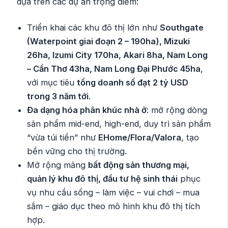
dựa trên các dự án trọng điểm:
Triển khai các khu đô thị lớn như
Southgate
(Waterpoint giai đoạn 2 – 190ha), Mizuki
26ha, Izumi City 170ha, Akari 8ha, Nam Long
– Cần Thơ 43ha, Nam Long Đại Phước 45ha
,
với mục tiêu
tổng doanh số đạt 2 tỷ USD
trong 3 năm tới
.
Đa dạng hóa phân khúc nhà ở
: mở rộng dòng
sản phẩm mid-end, high-end, duy trì sản phẩm
“vừa túi tiền” như
EHome/Flora/Valora
, tạo
bền vững cho thị trường.
Mở rộng mảng
bất động sản thương mại,
quản lý khu đô thị, đầu tư hệ sinh thái
phục
vụ nhu cầu sống – làm việc – vui chơi – mua
sắm – giáo dục theo mô hình khu đô thị tích
hợp.