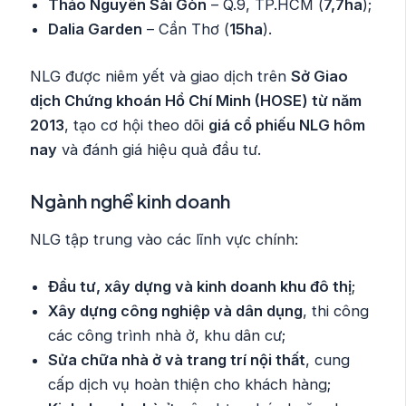
Thảo Nguyên Sài Gòn
– Q.9, TP.HCM (
7,7ha
);
Dalia Garden
– Cần Thơ (
15ha
).
NLG được niêm yết và giao dịch trên
Sở Giao
dịch Chứng khoán Hồ Chí Minh (HOSE) từ năm
2013
, tạo cơ hội theo dõi
giá cổ phiếu NLG hôm
nay
và đánh giá hiệu quả đầu tư.
Ngành nghề kinh doanh
NLG tập trung vào các lĩnh vực chính:
Đầu tư, xây dựng và kinh doanh khu đô thị
;
Xây dựng công nghiệp và dân dụng
, thi công
các công trình nhà ở, khu dân cư;
Sửa chữa nhà ở và trang trí nội thất
, cung
cấp dịch vụ hoàn thiện cho khách hàng;