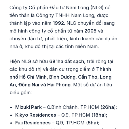
Công ty Cổ phần Đầu tư Nam Long (NLG) có
tiền thân là Công ty TNHH Nam Long, được
thành lập vào năm
1992
. NLG chuyển đổi sang
mô hình công ty cổ phần từ năm
2005
và
chuyên đầu tư, phát triển, kinh doanh các dự án
nhà ở, khu đô thị tại các tỉnh miền Nam.
Hiện NLG sở hữu
681ha đất sạch
, trải rộng tại
các khu đô thị và dân cư trọng điểm ở
Thành
phố Hồ Chí Minh, Bình Dương, Cần Thơ, Long
An, Đồng Nai và Hải Phòng
. Một số dự án tiêu
biểu gồm:
Mizuki Park
– Q.Bình Chánh, TP.HCM (
26ha
);
Kikyo Residences
– Q.9, TP.HCM (
18ha
);
Fuji Residences
– Q.9, TP.HCM (
5ha
);