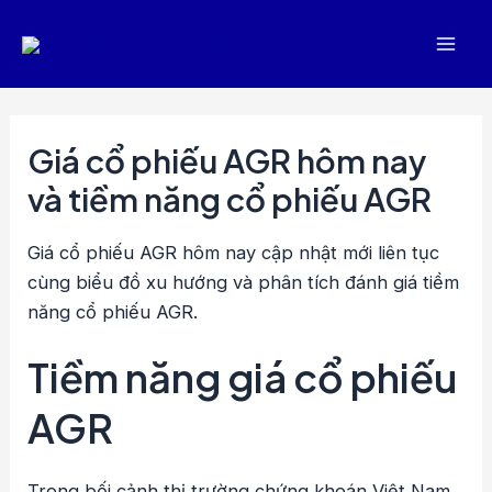
Nhảy
tới
Mai
nội
dung
Men
Giá cổ phiếu AGR hôm nay
và tiềm năng cổ phiếu AGR
Giá cổ phiếu AGR hôm nay cập nhật mới liên tục
cùng biểu đồ xu hướng và phân tích đánh giá tiềm
năng cổ phiếu AGR.
Tiềm năng giá cổ phiếu
AGR
Trong bối cảnh thị trường chứng khoán Việt Nam