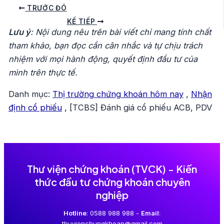
Điều
TRƯỚC ĐÓ
hướng
KẾ TIẾP
Lưu ý
: Nội dung nêu trên bài viết chỉ mang tính chất
bài
tham khảo, bạn đọc cần cân nhắc và tự chịu trách
viết
nhiệm với mọi hành động, quyết định đầu tư của
mình trên thực tế.
Danh mục:
Thị trường chứng khoán hôm nay
,
Nhận
định cổ phiếu
,
[TCBS] Đánh giá cổ phiếu ACB, PDV
Thư viện chứng khoán (TVCK) - Kiến
thức đầu tư chứng khoán chuyên
nghiệp
Hotline
: 0588 988 988 -
Email
:
thuvienchungkhoan@gmail.com