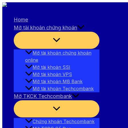
Nhảy
tới
Home
nội
Mở tài khoản chứng khoán
dung
Bật/tắt
Menu
Mở tài khoản chứng khoán
online
Mở tài khoản SSI
Mở tài khoản VPS
Mở tài khoản MB Bank
Mở tài khoản Techcombank
Mở TKCK Techcombank
Bật/tắt
Menu
Chứng khoán Techcombank