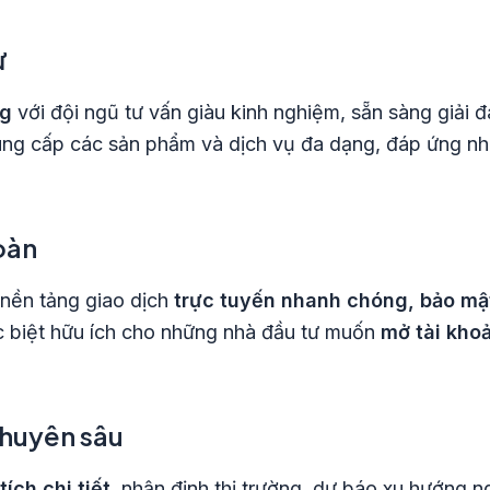
ư
ng
với đội ngũ tư vấn giàu kinh nghiệm, sẵn sàng giải
ung cấp các sản phẩm và dịch vụ đa dạng, đáp ứng nh
toàn
 nền tảng giao dịch
trực tuyến nhanh chóng, bảo mậ
ặc biệt hữu ích cho những nhà đầu tư muốn
mở tài kho
chuyên sâu
ích chi tiết
, nhận định thị trường, dự báo xu hướng n