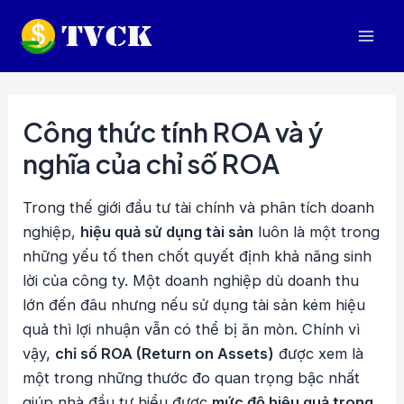
Nhảy
tới
Mai
nội
dung
Men
Công thức tính ROA và ý
nghĩa của chỉ số ROA
Trong thế giới đầu tư tài chính và phân tích doanh
nghiệp,
hiệu quả sử dụng tài sản
luôn là một trong
những yếu tố then chốt quyết định khả năng sinh
lời của công ty. Một doanh nghiệp dù doanh thu
lớn đến đâu nhưng nếu sử dụng tài sản kém hiệu
quả thì lợi nhuận vẫn có thể bị ăn mòn. Chính vì
vậy,
chỉ số ROA (Return on Assets)
được xem là
một trong những thước đo quan trọng bậc nhất
giúp nhà đầu tư hiểu được
mức độ hiệu quả trong