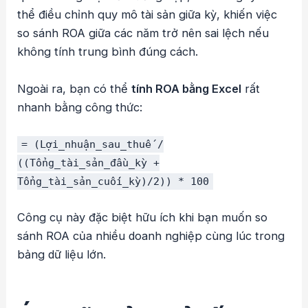
thể điều chỉnh quy mô tài sản giữa kỳ, khiến việc
so sánh ROA giữa các năm trở nên sai lệch nếu
không tính trung bình đúng cách.
Ngoài ra, bạn có thể
tính ROA bằng Excel
rất
nhanh bằng công thức:
= (Lợi_nhuận_sau_thuế /
((Tổng_tài_sản_đầu_kỳ +
Tổng_tài_sản_cuối_kỳ)/2)) * 100
Công cụ này đặc biệt hữu ích khi bạn muốn so
sánh ROA của nhiều doanh nghiệp cùng lúc trong
bảng dữ liệu lớn.