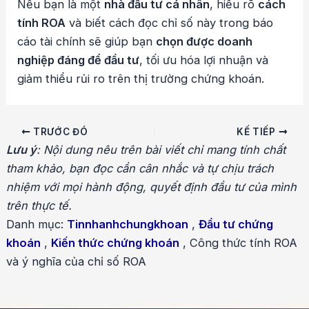
Nếu bạn là một
nhà đầu tư cá nhân
, hiểu rõ
cách
tính ROA
và biết cách đọc chỉ số này trong báo
cáo tài chính sẽ giúp bạn
chọn được doanh
nghiệp đáng để đầu tư
, tối ưu hóa lợi nhuận và
giảm thiểu rủi ro trên thị trường chứng khoán.
Điều
TRƯỚC ĐÓ
KẾ TIẾP
hướng
Lưu ý
: Nội dung nêu trên bài viết chỉ mang tính chất
bài
tham khảo, bạn đọc cần cân nhắc và tự chịu trách
viết
nhiệm với mọi hành động, quyết định đầu tư của mình
trên thực tế.
Danh mục:
Tinnhanhchungkhoan
,
Đầu tư chứng
khoán
,
Kiến thức chứng khoán
,
Công thức tính ROA
và ý nghĩa của chỉ số ROA