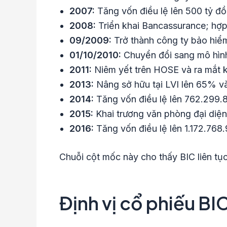
2007:
Tăng vốn điều lệ lên 500 tỷ đ
2008:
Triển khai Bancassurance; hợp
09/2009:
Trở thành công ty bảo hiể
01/10/2010:
Chuyển đổi sang mô hìn
2011:
Niêm yết trên HOSE và ra mắt k
2013:
Nâng sở hữu tại LVI lên 65% và
2014:
Tăng vốn điều lệ lên 762.299.
2015:
Khai trương văn phòng đại diện
2016:
Tăng vốn điều lệ lên 1.172.768
Chuỗi cột mốc này cho thấy BIC liên tụ
Định vị cổ phiếu BI