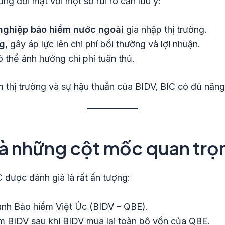
ng đối mặt với một số rủi ro cần lưu ý:
 nghiệp bảo hiểm nước ngoài
gia nhập thị trường.
ng
, gây áp lực lên chi phí bồi thường và lợi nhuận.
 thể ảnh hưởng chi phí tuân thủ.
m thị trường và sự hậu thuẫn của BIDV, BIC có đủ năng l
 và những cột mốc quan trọ
C được đánh giá là rất ấn tượng:
anh Bảo hiểm Việt Úc (BIDV – QBE).
m BIDV sau khi BIDV mua lại toàn bộ vốn của QBE.