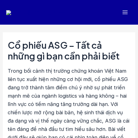
Nhảy
tới
Mai
nội
dung
Men
Cổ phiếu ASG – Tất cả
những gì bạn cần phải biết
Trong bối cảnh thị trường chứng khoán Việt Nam
liên tục xuất hiện những cơ hội mới, cổ phiếu ASG
đang trở thành tâm điểm chú ý nhờ sự phát triển
mạnh mẽ của ngành logistics và hàng không – hai
lĩnh vực có tiềm năng tăng trưởng dài hạn. Với
chiến lược mở rộng bài bản, hệ sinh thái dịch vụ
đa dạng và vị thế ngày càng vững chắc, ASG là cái
tên đáng để nhà đầu tư tìm hiểu sâu hơn. Bài viết
dưới đây sẽ giúp bạn có cái nhìn toàn diện về cổ