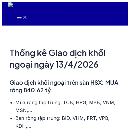
Nhảy
tới
Main
nội
Menu
dung
Thống kê Giao dịch khối
ngoại ngày 13/4/2026
Giao dịch khối ngoại trên sàn HSX: MUA
ròng 840.62 tỷ
Mua ròng tập trung: TCB, HPG, MBB, VNM,
MSN,…
Bán ròng tập trung: BID, VHM, FRT, VPB,
KDH,…