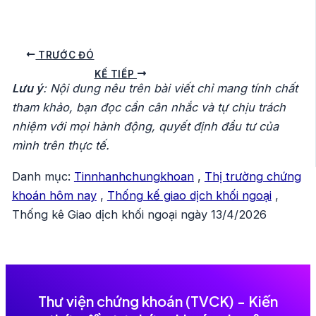
Điều
TRƯỚC ĐÓ
hướng
KẾ TIẾP
Lưu ý
: Nội dung nêu trên bài viết chỉ mang tính chất
bài
tham khảo, bạn đọc cần cân nhắc và tự chịu trách
viết
nhiệm với mọi hành động, quyết định đầu tư của
mình trên thực tế.
Danh mục:
Tinnhanhchungkhoan
,
Thị trường chứng
khoán hôm nay
,
Thống kế giao dịch khối ngoại
,
Thống kê Giao dịch khối ngoại ngày 13/4/2026
Thư viện chứng khoán (TVCK) - Kiến